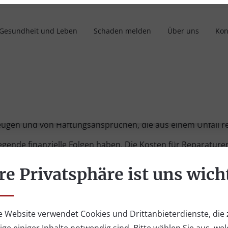
 Gesundheit und Leben
Schaden melden
Über uns
Kon
rung
 Unternehmen mit einer Flotte von Fahrzeugen unverzichtba
ugen und von Haftungsansprüchen, die aus einem Unfall re
iegende finanzielle Folgen haben. Die Kosten für Reparatu
re Privatsphäre ist uns wich
n Arten von Schäden an den Fahrzeugen, einschließlich Unf
ungen oder Schäden an fremdem Eigentum.
e Website verwendet Cookies und Drittanbieterdienste, die 