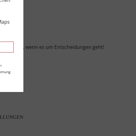
lchen
Maps
entscheidend, wenn es um Entscheidungen geht!
n
n
timmung
ELLUNGEN