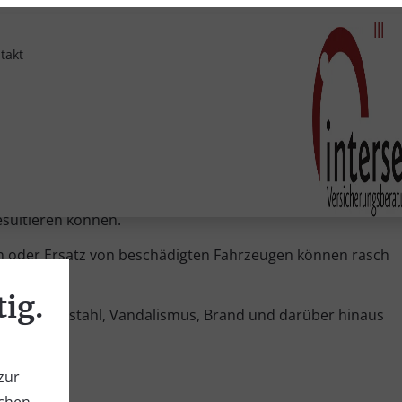
|||
takt
r ist. Diese Versicherung schützt das Unternehmen vor
sultieren können.
ren oder Ersatz von beschädigten Fahrzeugen können rasch
tig.
ällen, Diebstahl, Vandalismus, Brand und darüber hinaus
zur