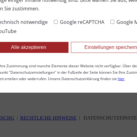
ige einiger Inhalte notwendig sind. Bitte wählen Sie aus, we
n Sie zustimmen.
andeln
echnisch notwendige
Google reCAPTCHA
Google 
ouTube
ein kostenloses, unverbindliches Erstgespräch. Wissen ist 
Alle akzeptieren
Einstellungen speicher
hre Zustimmung sind manche Elemente dieser Website nicht verfügbar. Über de
nkt "Datenschutzeinstellungen" in der Fußzeile der Seite können Sie Ihre Zus
eit erteilen oder widerrufen. Unsere Datenschutzerklärung finden sie
hier
.
HSCHG
|
RECHTLICHE HINWEISE
|
DATENSCHUTZEINST