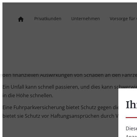
Privatkunden
Unternehmen
Vorsorge für
Fuhrparkversiche
Startseite
Unternehmen
Fuhrparkversicherung
Eine Fuhrparkversicherung ist eine Versicherung, die für
den finanziellen Auswirkungen von Schäden an den Fahrze
Ein Unfall kann schnell passieren, und dies kann schwerw
in die Höhe schnellen.
Ih
Eine Fuhrparkversicherung bietet Schutz gegen die meiste
bietet sie Schutz vor Haftungsansprüchen durch Verletz
Dies