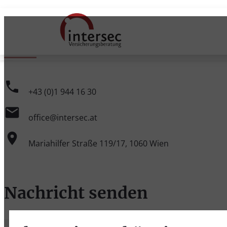
Kontakt
Startseite
Kontakt
+43 (0)1 944 16 30
office@intersec.at
Mariahilfer Straße 119/17, 1060 Wien
Nachricht senden
Vorname
*