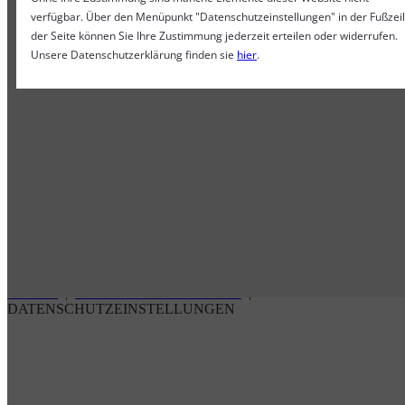
zur Abwehr von Spam verwendet wird.
verfügbar. Über den Menüpunkt "Datenschutzeinstellungen" in der Fußzei
der Seite können Sie Ihre Zustimmung jederzeit erteilen oder widerrufen.
Unsere Datenschutzerklärung finden sie
hier
.
Zustimmen
IMPRESSUM
|
DATENSCHUTZ
|
MELDESTELLEN NACH
HSCHG
|
RECHTLICHE HINWEISE
|
DATENSCHUTZEINSTELLUNGEN