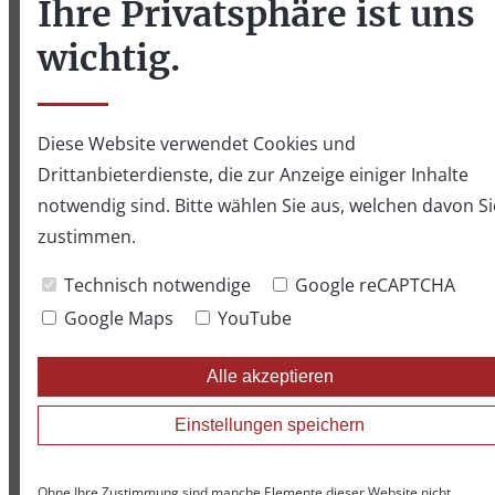
Ihre Privatsphäre ist uns
wichtig.
Nachname
*
Diese Website verwendet Cookies und
E-Mail
*
Drittanbieterdienste, die zur Anzeige einiger Inhalte
notwendig sind. Bitte wählen Sie aus, welchen davon Si
zustimmen.
Telefon
Klicken Sie auf Zustimmen, um das Formular zu
Technisch notwendige
Google reCAPTCHA
verwenden.
Google Maps
YouTube
Betreff
*
Dadurch stimmen Sie zu, dass der Anbieter dieser
Alle akzeptieren
Website die eingegebenen Daten zur Beantwortung der
Anfrage verarbeitet.
Einstellungen speichern
Nachricht
Außerdem stimmen Sie zu, dass Google reCAPTCHA 3
Ohne Ihre Zustimmung sind manche Elemente dieser Website nicht